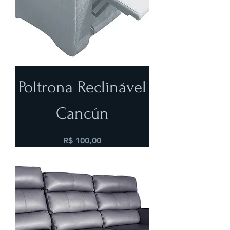
Poltrona Reclinável
Cancún
Preço
R$ 100,00