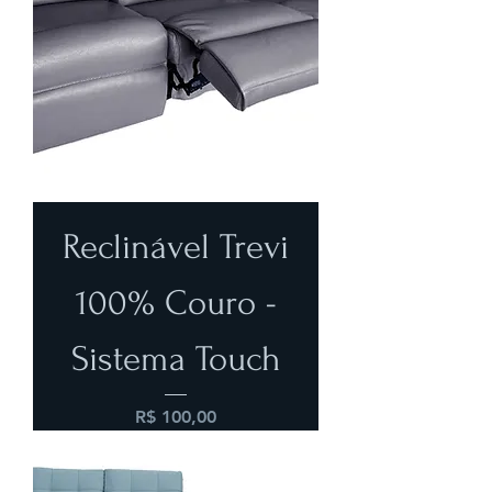
Reclinável Trevi
100% Couro -
Sistema Touch
Preço
R$ 100,00