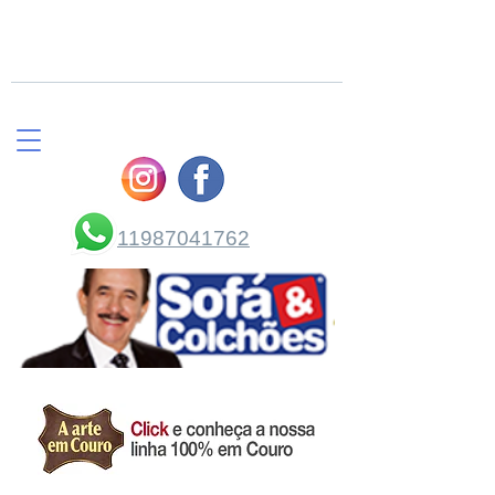
COMPRE PELO
WHATSAPP
11987041762