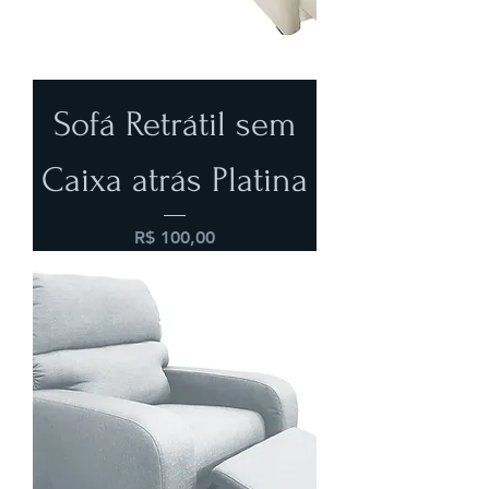
Sofá Retrátil sem
Caixa atrás Platina
Preço
R$ 100,00