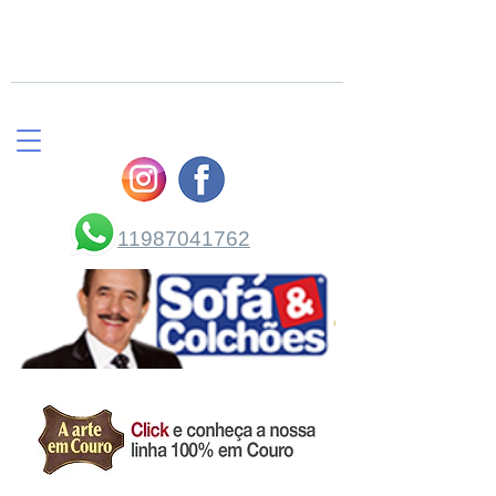
COMPRE PELO
WHATSAPP
11987041762