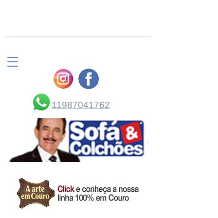
COMPRE PELO
WHATSAPP
11987041762