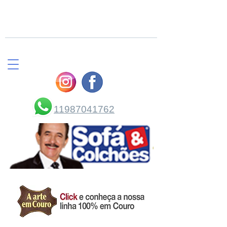
COMPRE PELO
WHATSAPP
11987041762