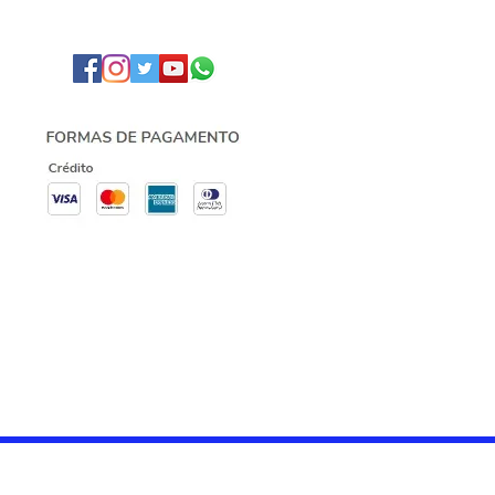
 & colchões
ria seu espaço moderno,