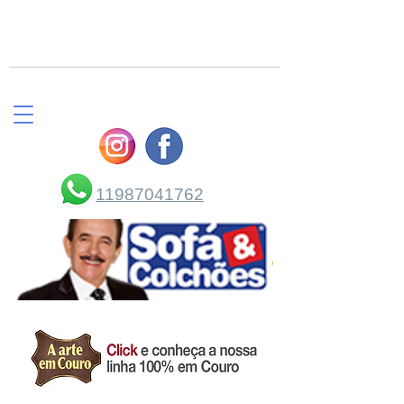
COMPRE PELO
WHATSAPP
11987041762