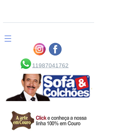
COMPRE PELO
WHATSAPP
11987041762